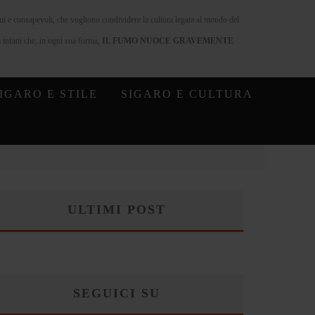
nni e consapevoli, che vogliono condividere la cultura legata al mondo del
infatti che, in ogni sua forma,
IL FUMO NUOCE GRAVEMENTE
IGARO E STILE
SIGARO E CULTURA
ULTIMI POST
SEGUICI SU