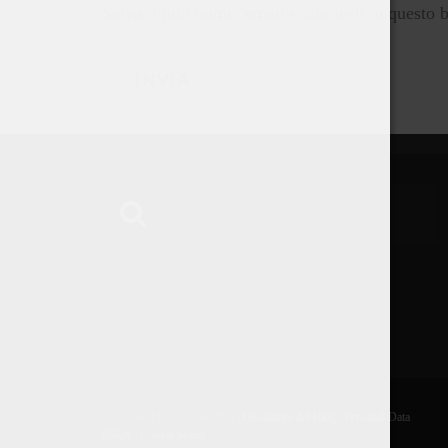
Salva il mio nome, email e sito web in questo 
Il Toscanofilo © 2018-2023 |
Disclaimer del Blog
|
Personal Data
Policy
|
Cookie policy