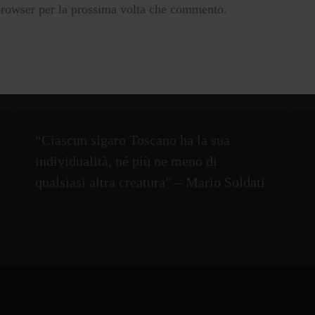
browser per la prossima volta che commento.
“Ciascun sigaro Toscano ha la sua
individualità, né più ne meno di
qualsiasi altra creatura” – Mario Soldati