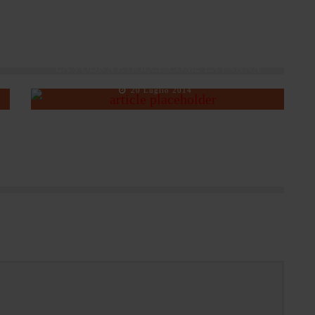
WHITE RUSSIAN, IL COCKTAIL FORTE COME
LA VODKA E DOLCE COME LA PANNA
20 Luglio 2014