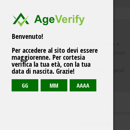
Benvenuto!
Whisky Samaroli, ricerca e
Per accedere al sito devi essere
imbottigliamento delle migliori
maggiorenne. Per cortesia
selezioni del distillato
verifica la tua età, con la tua
data di nascita. Grazie!
scozzese, con un grande appeal
per i Toscani
A PROPOSITO DELL'AUTORE
Il Toscanofilo