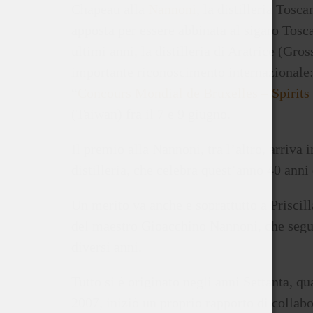
Chapeau alla
Nannoni
, la distilleria Tos
apposta per essere abbinata al sigaro Tosca
ultimi anni, la distilleria di Aratrice (Gr
importante riconoscimento internazionale:
“
Concours Mondial de Bruxelles – Spirits
(Taiwan) fra il 7 e 9 giugno.
Il premio alla Nannoni, tra l’altro, arriva
distilleria, che celebra quest’anno 40 anni d
Un merito va anche e soprattutto a Priscilla
del maestro Gioacchino Nannoni, che segue
diversi anni.
Tutto si è originato negli anni Settanta,
2007, iniziò un proprio rapporto di collabo