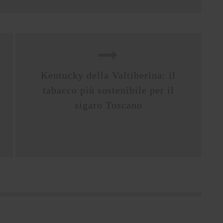
Kentucky della Valtiberina: il
tabacco più sostenibile per il
sigaro Toscano