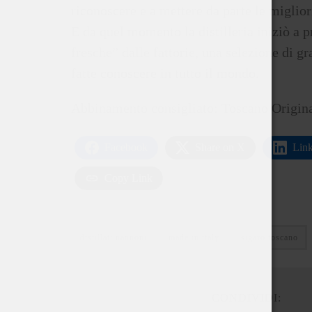
riconoscere e a mettere da parte le miglior
E da quel momento la distilleria iniziò a p
fresche” dalle fattorie, una selezione di g
fatte conoscere in tutto il mondo.
Abbinamento consigliato: Toscano Origina
Facebook
Share on X
Lin
Copy Link
distillati nannoni
made in italy
sigaro toscano
CONDIVIDI: