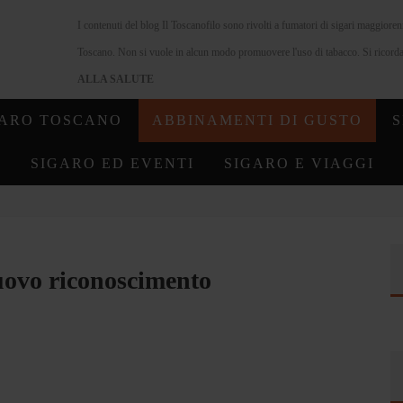
I contenuti del blog Il Toscanofilo sono rivolti a fumatori di sigari maggiore
Toscano. Non si vuole in alcun modo promuovere l'uso di tabacco. Si ricorda 
ALLA SALUTE
GARO TOSCANO
ABBINAMENTI DI GUSTO
S
SIGARO ED EVENTI
SIGARO E VIAGGI
ovo riconoscimento