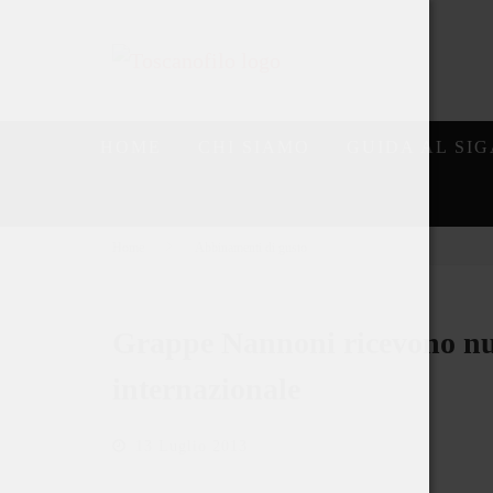
HOME
CHI SIAMO
GUIDA AL SI
Home
Abbinamenti di gusto
Grappe Nannoni ricevono nu
internazionale
13 Luglio 2013