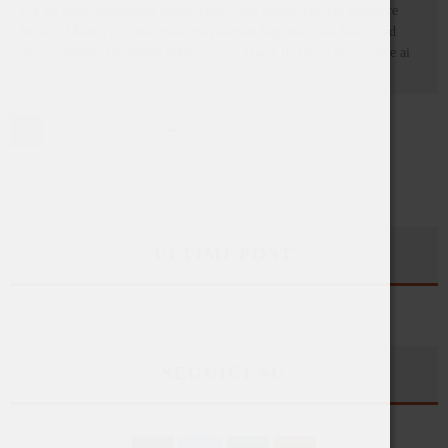
Per gli amici toscanofili motociclisti. Non sapevo che nel quartiere
Isola di Milano c’è una strada tra piazzale Segrino e via Stelvio ad
uso e consumo dei motor bikers. È via Thaon de Revel dove, oltre ai
n
...
1
2
3
ULTIMI POST
SEGUICI SU