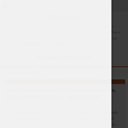
I contenuti del blog Il Toscanofilo sono rivolti a fumatori di sigari maggiorenni e
consapevoli, che vogliono condividere la cultura legata al mondo del Toscano. Non si
vuole in alcun modo promuovere l'uso di tabacco. Si ricorda infatti che, in ogni sua
forma,
IL FUMO NUOCE GRAVEMENTE ALLA SALUTE
SIGARO ED EVENTI
Home
Sigaro ed eventi
Winter Wine Festival 2025 Formia: data, location,
degustazioni vino & food e sigaro Toscano
3 Novembre 2025
Il Winter Wine Festival 2025 si terrà a Formia negli spazi del Grande
Albergo Miramare, affacciato sul mare. È la versione invernale del
Summer Wine Festival a cui il Club Amici del Toscano partecipa da