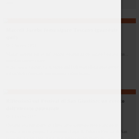
anni.
...
Marcell Jacobs fuma sigaro Toscano (guardate
qui!)
5 Agosto 2021
Magari saremo noi un po' troppo innamorati del sigaro Toscano ma...
guardate questo video:
https://www.raisport.rai.it/video/2021/08/marcell-jacobs-tamberi-
tokyo2020-olimpiadi-oro-mamma-videochiama
...
Riflessioni sul Festival di San Giustino: un evento
dall’elevato potenziale
3 Luglio 2017
Durante una due giorni di clima tutto sommato mite è andato in
scena, a inizio giugno, l’attesissimo Cigar & Tobacco Festival di San
Giustino. La location, forse, non poteva essere migliore: la