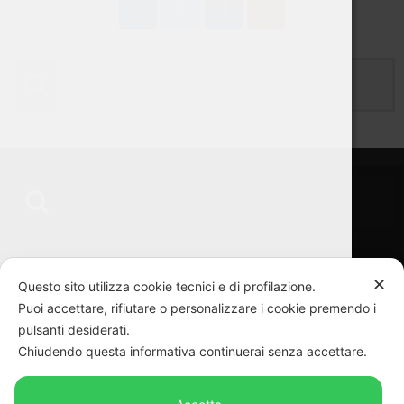
“Ciascun sigaro Toscano ha la sua individualità, né più ne meno di
✕
qualsiasi altra creatura” – Mario Soldati
Questo sito utilizza cookie tecnici e di profilazione.
Puoi accettare, rifiutare o personalizzare i cookie premendo i
pulsanti desiderati.
Chiudendo questa informativa continuerai senza accettare.
SEGUICI SU