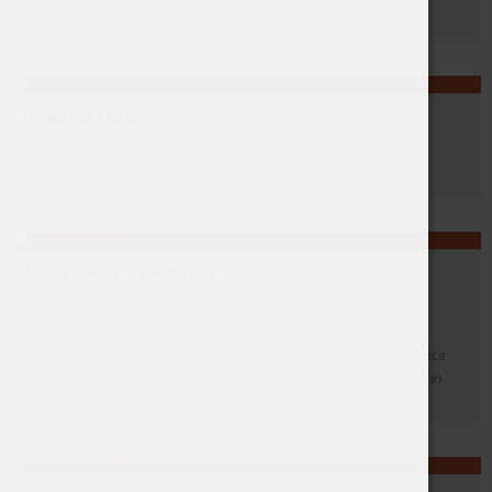
meravigliosa
...
Buon ferragosto!
14 Agosto 2016
Buon ferragosto!
...
Miracolo al lago d’Iseo
13 Luglio 2016
Solo un artista, per di più di nome Christo, poteva replicare il
miracolo del camminare sulle acque rendendolo un’esperienza unica
ai più. E’ successo a luglio in Italia, al Lago d’Iseo, un luogo pieno
d’inc
...