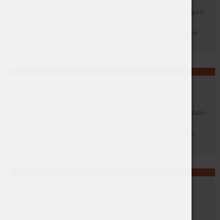
No, no, tranquillo… Non si tratta dell’ennesima imitazione del sigaro
Toscano, ma di una leccornia tutta di cioccolato che fa il vezzo al
nostro amato stortignaccolo e rende omaggio al grande compositore
Giac
...
Bionde, more e rosse
28 Ottobre 2015
Quando si parla di birre, ce n’è davvero per tutti i gusti, come in fatto
di sigari Toscano. Chiare, scure e ambrate, a bassa o ad alta
fermentazione, d’ispirazione tedesca piuttosto che angloamericana,
affumic
...
Antico Toscano nel cuore del Motoquartiere di
Milano
22 Settembre 2015