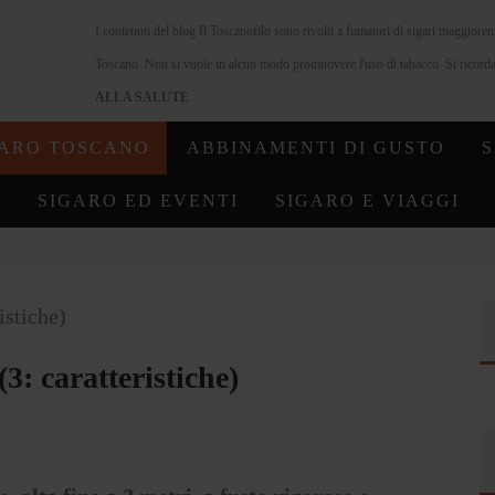
I contenuti del blog Il Toscanofilo sono rivolti a fumatori di sigari maggiore
Toscano. Non si vuole in alcun modo promuovere l'uso di tabacco. Si ricorda 
ALLA SALUTE
GARO TOSCANO
ABBINAMENTI DI GUSTO
S
SIGARO ED EVENTI
SIGARO E VIAGGI
3: caratteristiche)