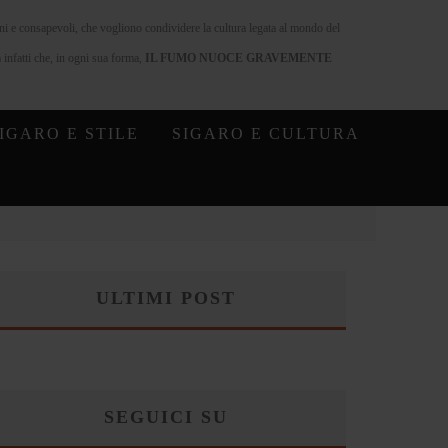
nni e consapevoli, che vogliono condividere la cultura legata al mondo del
infatti che, in ogni sua forma,
IL FUMO NUOCE GRAVEMENTE
IGARO E STILE
SIGARO E CULTURA
ULTIMI POST
SEGUICI SU