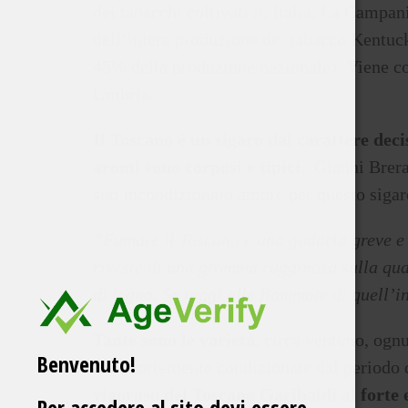
dei tabacchi coltivati in Italia. La Campan
dell’intera produzione del tabacco Kentuck
45% della produzione nazionale). Viene co
Umbria.
Il Toscano è un sigaro dal carattere decis
aromi sono corposi e tipici.
Gianni Brera,
suo incondizionato amore per questo sigar
“Fumare il Toscano è una goduria greve e f
riveste di una gromma rugginosa sulla qua
di legno. Se reggi alle fiammate di quell’i
Tante sono le varietà
, circa ventuno, ognu
Benvenuto!
tutte fortemente condizionate dal periodo 
vigoroso del Toscano Garibaldi al forte 
Per accedere al sito devi essere