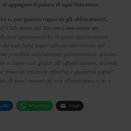
o di appagare il palato di ogni fumatore.
iva e, per quanto riguarda gli abbinamenti,
del Club Amici del Toscano
)
non esiste un
radizioni gastronomiche di gusto squisitamente
dai toni fumé legati alle caratteristiche del
primo possibile abbinamento gastronomico, giocato
umo o conservati grazie all’affumicazione, secondo
i trova un’intensità olfattiva e gustativa piena
”.
ati, di pesci conservati con affumicatura o tè, a
kedIn
WhatsApp
Email