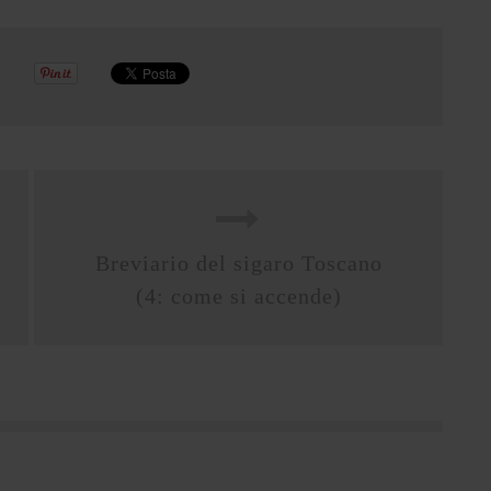
Breviario del sigaro Toscano
(4: come si accende)