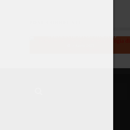
POST CORRELATI
BENVENUTO BRACCO: LA NUOVA
TRILOGIA DI SIGARI TOSCANO
1 Aprile 2023