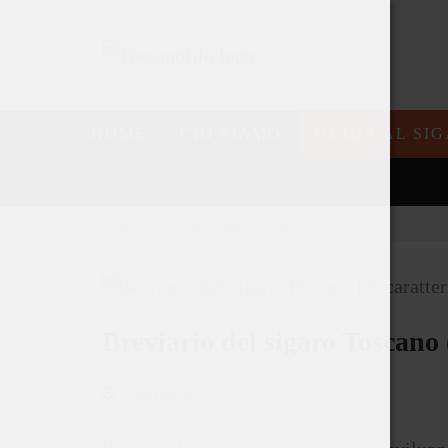
HOME
CHI SIAMO
GUIDA AL SI
Home
Guida al Sigaro Toscano
Breviario del sigaro Toscano (
2 Aprile 2019