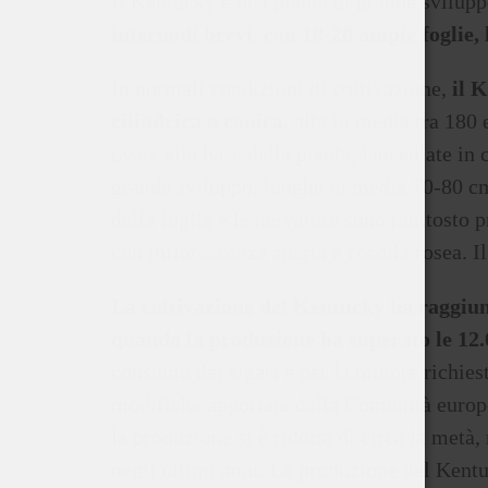
Il Kentucky è una pianta di grande svilup
internodi brevi, con 18-20 ampie foglie, 
In normali condizioni di coltivazione,
il 
cilindrica o conica,
alta in media tra 180 
ovate alla base della pianta, lanceolate in
grande sviluppo, lunghe in media 70-80 cm
della foglia e le nervature sono piuttosto 
con infiorescenza aperta e corolla rosea. I
La coltivazione del Kentucky ha raggiun
quando la produzione ha superato le 12.
consumo dei sigari e per la minore richiest
modifiche apportate dalla Comunità europe
la produzione si è ridotta di circa la met
negli ultimi anni. La produzione del Kentu