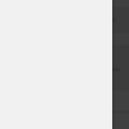
CONDIVIDI:
Breviario del sigaro Toscano
(2: la struttura)
A PROPOSITO DELL'AUTORE
Il Toscanofilo