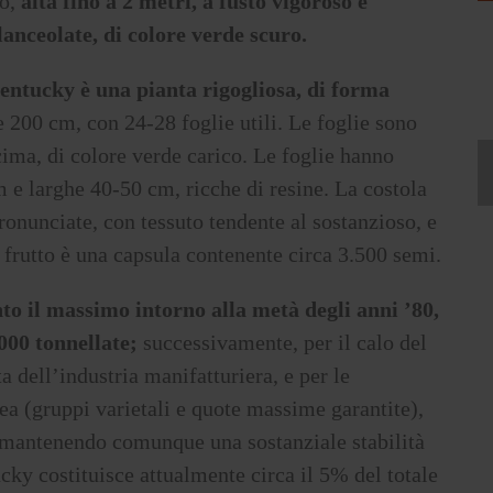
po,
alta fino a 2 metri, a fusto vigoroso e
lanceolate, di colore verde scuro.
Kentucky è una pianta rigogliosa, di forma
e 200 cm, con 24-28 foglie utili. Le foglie sono
 cima, di colore verde carico. Le foglie hanno
 e larghe 40-50 cm, ricche di resine. La costola
pronunciate, con tessuto tendente al sostanzioso, e
l frutto è una capsula contenente circa 3.500 semi.
to il massimo intorno alla metà degli anni ’80,
000 tonnellate;
successivamente, per il calo del
a dell’industria manifatturiera, e per le
a (gruppi varietali e quote massime garantite),
à, mantenendo comunque una sostanziale stabilità
cky costituisce attualmente circa il 5% del totale