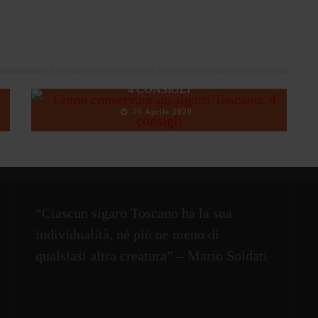
COME CONSERVARE UN SIGARO TOSCANO:
4 CONSIGLI
20 Aprile 2020
“Ciascun sigaro Toscano ha la sua
individualità, né più ne meno di
qualsiasi altra creatura” – Mario Soldati