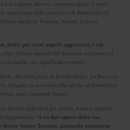
ia è la regione dove si concentra quasi la metà
y, soprattutto nella provincia di Benevento (il
ltivato anche in Toscana, Veneto, Lazio e
o, forte, per certi aspetti aggressivo, i cui
 altro illustre amante del Toscano, esprimeva il
o con poche, ma significative parole:
orte, del tutto priva di frivole moine. La bocca si
le, sfregato, si accenderebbe anche un fiammifero
nferno, puoi chiamarti beato”.
na diversa dall’altra per aroma, forza e sapidità,
di stagionatura. S
i va dal sapore dolce ma
e deciso Antico Toscano, passando attraverso