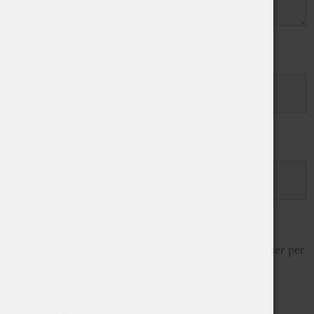
Nome
*
Email
*
Sito
Salva il mio nome, email e sito web in questo browser per
la prossima volta che commento.