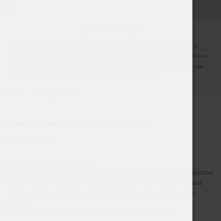
Google Fonts, Pulsante Mi Piace e widget sociali di Facebook
I contenuti del blog Il Toscanofilo sono rivolti a fumatori di sigari maggiorenni e
consapevoli, che vogliono condividere la cultura legata al mondo del Toscano. Non si
vuole in alcun modo promuovere l'uso di tabacco. Si ricorda infatti che, in ogni sua
forma,
IL FUMO NUOCE GRAVEMENTE ALLA SALUTE
Home
Abbinamenti di gusto
La mia Pasqua Veggie con il sigaro Toscano
26 Marzo 2016
Piatto forte della cucina pasquale
è l’agnello o il capretto arrosto. Una tradizione che ha origini antichissime,
nata per ricordare la liberazione degli ebrei dall’Egitto; mentre i primi
cristiani, che continuarono a celebrare la Pasqua con rito ebraico, le
diedero
il significato di commemorazione della Resurrezione di Cristo.