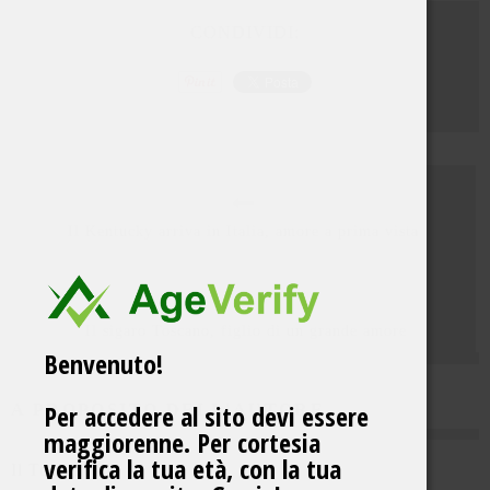
CONDIVIDI:
Il Kentucky arriva in Italia, amore a prima vista
Il sigaro Toscano, figlio di un grande amore
Benvenuto!
Per accedere al sito devi essere
A PROPOSITO DELL'AUTORE
maggiorenne. Per cortesia
verifica la tua età, con la tua
Il Toscanofilo