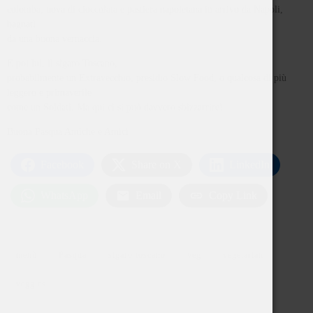
colomba, uova di cioccolata e pastiera napoletana in arrivo da Napoli,
bagnati
da una buona vernaccia.
E poi lui, il sigaro Toscano,
probabilmente un Extravecchio, presidio Slow Food, o qualcosa di più
leggero e primaverile
come un Soldati. Ma qui ci si può davvero sbizzarrire!
Buona Pasqua Amiche e Amici
Facebook
Share on X
LinkedIn
WhatsApp
Email
Copy Link
menù
Pasqua
sigaro toscano
veg
vegetarian
veggies