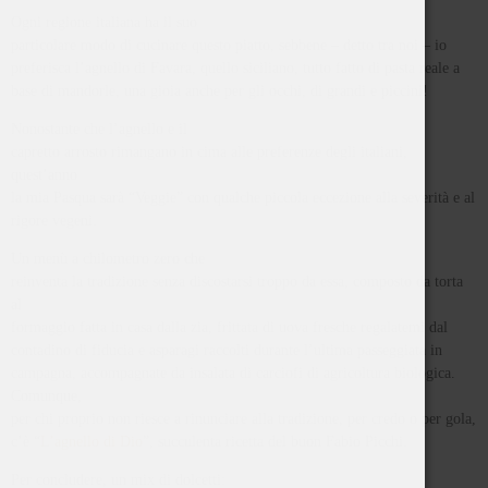
Ogni regione italiana ha il suo
particolare modo di cucinare questo piatto, sebbene – detto tra noi – io
preferisca l’agnello di Favara, quello siciliano, tutto fatto di pasta reale a
base di mandorle, una gioia anche per gli occhi, di grandi e piccini!
Nonostante che l’agnello e il
capretto arrosto rimangano in cima alle preferenze degli italiani,
quest’anno
la mia Pasqua sarà “Veggie” con qualche piccola eccezione alla severità e al
rigore vegeni.
Un menù a chilometro zero che
reinventa la tradizione senza discostarsi troppo da essa, composto da torta
al
formaggio fatta in casa dalla zia, frittata di uova fresche regalatemi dal
contadino di fiducia e asparagi raccolti durante l’ultima passeggiata in
campagna, accompagnate da insalata di carciofi di agricoltura biologica.
Comunque,
per chi proprio non riesce a rinunciare alla tradizione, per credo o per gola,
c’è “
L’agnello di Dio
”, succulenta ricetta del buon Fabio Picchi.
Per concludere, un mix di dolcetti: