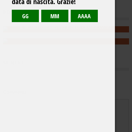
data di nascita. Grazie!
POST CORRELATI
SIGARO, MAESTRO!
4 Novembre 2015
IL SIGARO TOSCANO, FIGLIO DI UN GRANDE AMORE
31 Marzo 2016
SCRIVI
La tua email non sarà pubblicata
Commenta