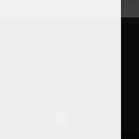
“Ciascun sigaro Toscano ha la sua individualità, né più ne meno di
qualsiasi altra creatura” – Mario Soldati
SEGUICI SU