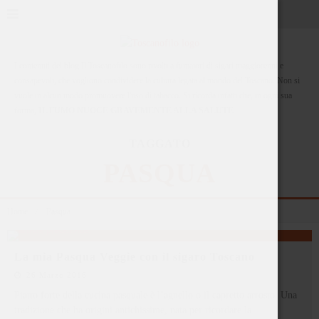
I contenuti del blog Il Toscanofilo sono rivolti a fumatori di sigari maggiorenni e
consapevoli, che vogliono condividere la cultura legata al mondo del Toscano. Non si
vuole in alcun modo promuovere l'uso di tabacco. Si ricorda infatti che, in ogni sua
forma,
IL FUMO NUOCE GRAVEMENTE ALLA SALUTE
TAGGATO
PASQUA
Home
Pasqua
La mia Pasqua Veggie con il sigaro Toscano
26 Marzo 2016
Piatto forte della cucina pasquale è l’agnello o il capretto arrosto. Una
tradizione che ha origini antichissime, nata per ricordare la