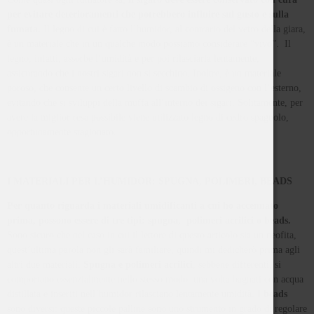
per evitare deterioramenti che potrebbero influire sul gusto e sulla
fumata.
Il legno di cui è fatto l’humidor, al contrario del vetro della giara,
è un materiale che in un qualche modo possiamo considerare “vivo”. Il
legno, infatti, assorbe l’umidità e per poi rilasciarla lentamente,
assicurando che i nostri sigari non si secchino. Inoltre, è un materiale
poroso, che consente un certo livello di scambio di ossigeno con l’esterno,
evitando che si sviluppi della muffa all’interno dei sigari. Solitamente, per
avere la miglior resa possibile viene utilizzato legno di cedro spagnolo,
opportunamente stagionato.
I MATERIALI PER L’HUMIDOR: SPUGNA, POLIMERI, BEADS
Per quanto riguarda i materiali umidificanti a cui ho accennato
prima, possono essere di tre tipi: spugna, polimeri acrilici o beads.
Sono sicuro che nel caso in cui il lettore di questo articolo sia un neofita,
quest’ultima parola non gli sarà familiare, quindi mi dedicherò prima agli
altri due materiali.
Spugna e polimeri acrilici
, sebbene differenti, si
comportano essenzialmente nello stesso modo: una volta bagnati con acqua
distillata e inseriti nell’humidor rilasciano lentamente umidità. I
beads
sono diversi: queste piccole palline sono uno strumento in grado di regolare