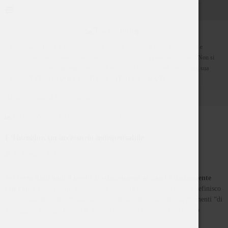
I contenuti del blog Il Toscanofilo sono rivolti a fumatori di sigari maggiorenni e
consapevoli, che vogliono condividere la cultura legata al mondo del Toscano. Non si
vuole in alcun modo promuovere l'uso di tabacco. Si ricorda infatti che, in ogni sua
forma,
IL FUMO NUOCE GRAVEMENTE ALLA SALUTE
Home
Guida al Sigaro Toscano
L’Humidor, un accessorio indispensabile
22 Maggio 2019
Nel corso degli anni il modo di relazionarmi ai sigari è decisamente
cambiato:
inizialmente ero solo un fumatore occasionale, ora mi definisco
orgogliosamente un appassionato. In questo percorso, uno dei momenti “di
passaggio” più significativi è stato sicuramente l’acquisto del primo
humidor.