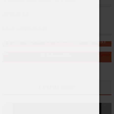
Il Toscanofilo
POST CORRELATI
BREVIARIO DEL TOSCANO: COME FUMARE IL SIGARO TOSCANO
25 Febbraio 2019
IL LESSICO DEL FUMO LENTO E DELLA MANIFATTURA: PAROLE
CHE FANNO (E PAROLE CHE FANNO COMPAGNIA)
16 Gennaio 2026
ULTIMI POST