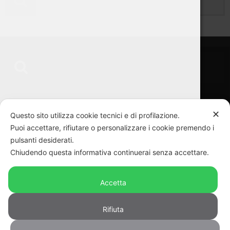
“Ciascun sigaro Toscano ha la sua individualità, né più ne meno di
✕
qualsiasi altra creatura” – Mario Soldati
Questo sito utilizza cookie tecnici e di profilazione.
Puoi accettare, rifiutare o personalizzare i cookie premendo i
pulsanti desiderati.
Chiudendo questa informativa continuerai senza accettare.
SEGUICI SU
Accetta
Rifiuta