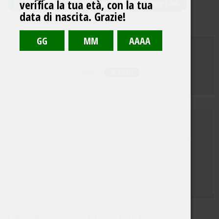
verifica la tua età, con la tua
WhatsApp
Email
Copy Link
data di nascita. Grazie!
CONDIVIDI:
Breviario del sigaro Toscano (4: come si accende)
Storia breve dell’humidor per sigaro
A PROPOSITO DELL'AUTORE