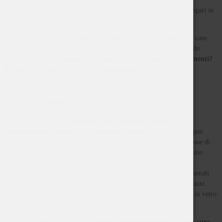
Perché, diciamocelo, nel momento in cui si passa dal conservare i sigari in
una giara di vetro a un elegante contenitore di legno cambia tutto.
Prima di iniziare forse è meglio rispondere a qualche domanda, nel caso
alla lettura ci sia qualcuno che si è da poco affacciato a questo mondo.
Cos’è di preciso un humidor? Come si usa ? Servono altri strumenti?
E,
last but not least
, perché è così importante?
COS’E’ L’HUMIDOR PER I SIGARI
Iniziamo dalle basi: u
n humidor è un contenitore di legno
appositamente realizzato per conservare i sigari.
Al suo interno può
essere diviso in vari comparti, in modo da permettere la conservazione di
sigari diversi senza contaminarne gli aromi. Di solito, esiste anche uno
spazio dedicato ai materiali utilizzati per umidificare l’humidor.
“Umidificare?” Direte voi. Ebbene sì, per poter conservare i nostri amati
sigari l’humidor deve al proprio interno mantenere un’umidità costante.
Questo è il motivo principale che spinge molti a passare dalle giare in vetro
a questi eleganti contenitori.
Come quasi ogni fumatore sa,
il sigaro deve essere conservato con cura