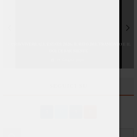
SOPRAVVIVERE ALL’ESTATE 2026: IL RITO DEL TRAMONTO E IL
DOLCE FAR NIENTE
19 Giugno 2026
SEGUICI SU