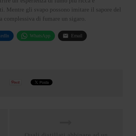
ffrire un’esperienza di fumo più ricca e
ti. Mentre gli svapo possono imitare il sapore del
za complessiva di fumare un sigaro.
kedIn
WhatsApp
Email
Quali distillati abbinare ad un