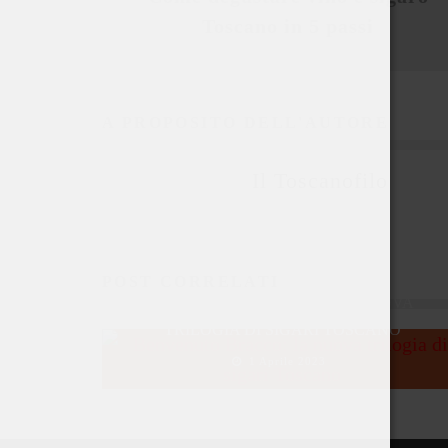
Toscano in 5 passi
A PROPOSITO DELL'AUTORE
Il Toscanofilo
POST CORRELATI
BENVENUTO BRACCO: LA NUOVA
TRILOGIA DI SIGARI TOSCANO
1 Aprile 2023