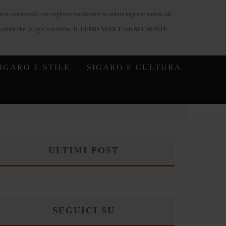
nni e consapevoli, che vogliono condividere la cultura legata al mondo del
infatti che, in ogni sua forma,
IL FUMO NUOCE GRAVEMENTE
IGARO E STILE
SIGARO E CULTURA
ULTIMI POST
SEGUICI SU