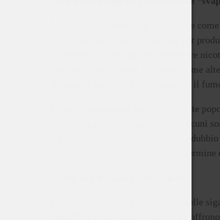
Cosa sono le sigarette elettroniche “svap
Le sigarette elettroniche, note anche come 
riscaldano una soluzione liquida per produ
soluzione, o e-liquido, può contenere nicot
elettronici sono spesso utilizzati come alte
un’esperienza simile al fumo senza il fum
Tuttavia, nonostante la loro crescente popo
sicuri i sigari elettronici. Mentre alcuni s
sigari tradizionali, altri mettono in dubbi
la salute associati all’uso a lungo termine 
Aromi per il vaping: che scarsi!
Uno degli aspetti più controversi delle sig
produttori di sigarette elettroniche offron