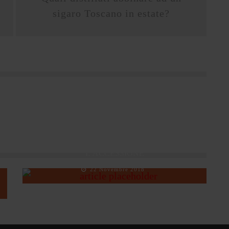
sigaro Toscano in estate?
ROMANZO DI UNA FUMATA TOSCANA:
L’ACCESSIONE
22 Novembre 2018