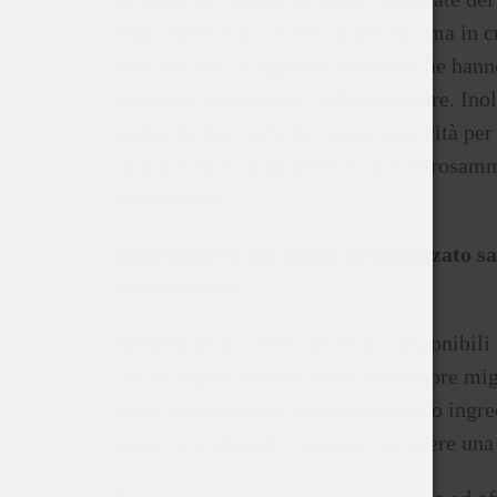
respiratorie e un livello moderato, ma in c
indicano che le sigarette elettroniche hanno
non solo, sul sistema cardiovascolare. Inol
moderate dei rischi di cancerogenicità per 
cumulativa a lungo termine alle nitrosammi
formaldeide
Rassegnatevi: un sigaro aromatizzato sa
aromatizzata
Nonostante la varietà di aromi disponibili 
che un sigaro aromatizzato sia sempre mig
sigari aromatizzati utilizzano spesso ingred
svapo aromatizzati possono contenere una s