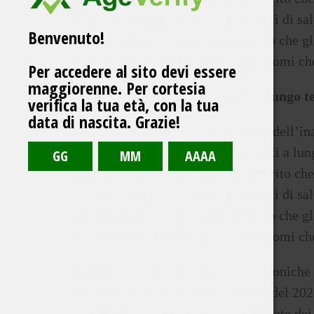
aromatizzate può portare a problemi di sa
Benvenuto!
Inoltre, alcuni studi hanno mostrato che g
sigarette elettroniche, con alcuni aromi che
Per accedere al sito devi essere
maggiorenne. Per cortesia
Leggi bene: effetti sulla salute a lungo 
verifica la tua età, con la tua
data di nascita. Grazie!
Sebbene gli effetti a breve termine dell’in
possano sembrare minimi, gli effetti a lu
Tuttavia, studi recenti hanno suggerito che
aromatizzate può portare a problemi di sa
Inoltre, alcuni studi hanno mostrato che g
sigarette elettroniche, con alcuni aromi che
L’uso di aromi nelle sigarette elettroniche 
pubblica. Ad esempio, un rapporto del 20
europea ha riscontrato prove moderate dei ri