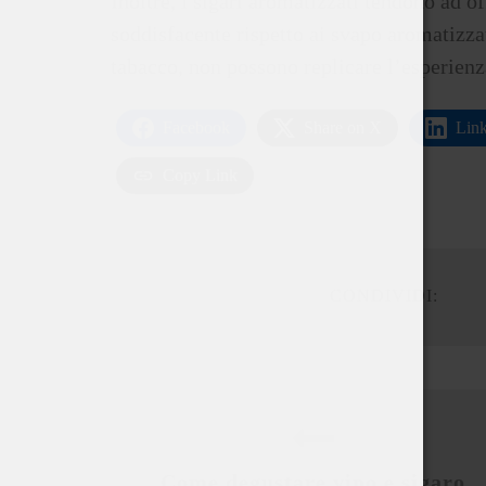
Inoltre, i sigari aromatizzati tendono ad o
soddisfacente rispetto ai svapo aromatizza
tabacco, non possono replicare l’esperien
Facebook
Share on X
Lin
Copy Link
CONDIVIDI:
Come degustare vino e sigaro