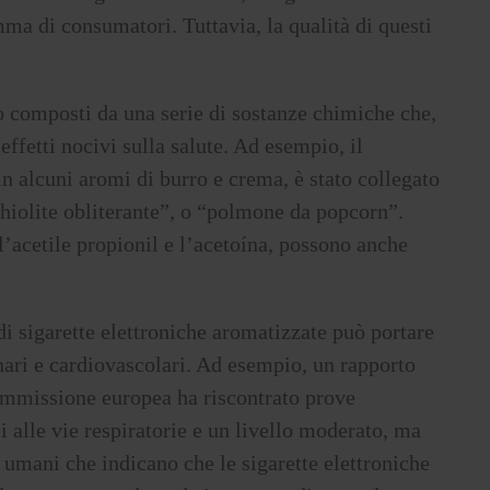
amma di consumatori. Tuttavia, la qualità di questi
no composti da una serie di sostanze chimiche che,
effetti nocivi sulla salute. Ad esempio, il
n alcuni aromi di burro e crema, è stato collegato
iolite obliterante”, o “polmone da popcorn”.
’acetile propionil e l’acetoína, possono anche
 di sigarette elettroniche aromatizzate può portare
ari e cardiovascolari. Ad esempio, un rapporto
ommissione europea ha riscontrato prove
li alle vie respiratorie e un livello moderato, ma
i umani che indicano che le sigarette elettroniche