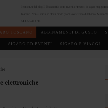
I contenuti del blog Il Toscanofilo sono rivolti a fumatori di sigari maggiore
Toscano. Non si vuole in alcun modo promuovere l'uso di tabacco. Si ricorda 
ALLA SALUTE
GARO TOSCANO
ABBINAMENTI DI GUSTO
S
SIGARO ED EVENTI
SIGARO E VIAGGI
te elettroniche