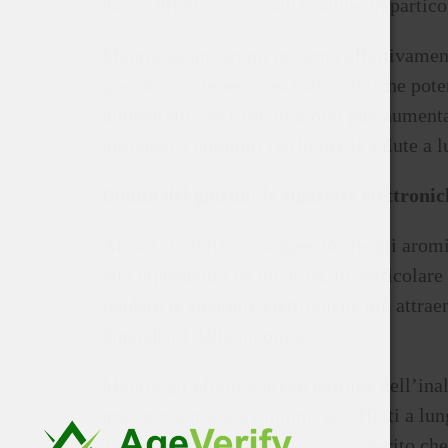
hanno effetti nocivi sulla salute, in parti
Mentre alcuni aromi possono effettivamente
possono contenere sostanze chimiche poten
dimostrato che l’uso di aromi può aumentare
portando a possibili rischi per la salute a 
Boiata del giorno: le sigarette elettron
Alcuni studi hanno suggerito che gli aromi
alla dipendenza da nicotina, in particolare 
rendere le sigarette elettroniche più attrae
dipendenti dalla nicotina.
Mentre gli effetti a breve termine dell’ina
possono sembrare minimi, gli effetti a lu
Tuttavia, studi recenti hanno suggerito che