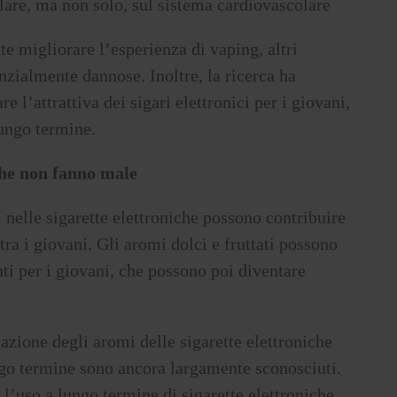
colare, ma non solo, sul sistema cardiovascolare
 migliorare l’esperienza di vaping, altri
zialmente dannose. Inoltre, la ricerca ha
 l’attrattiva dei sigari elettronici per i giovani,
lungo termine.
iche non fanno male
 nelle sigarette elettroniche possono contribuire
tra i giovani. Gli aromi dolci e fruttati possono
nti per i giovani, che possono poi diventare
lazione degli aromi delle sigarette elettroniche
ngo termine sono ancora largamente sconosciuti.
 l’uso a lungo termine di sigarette elettroniche