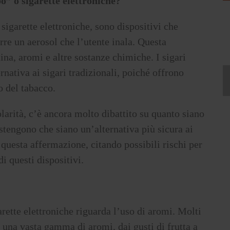
o” o sigarette elettroniche?
sigarette elettroniche, sono dispositivi che
rre un aerosol che l’utente inala. Questa
ina, aromi e altre sostanze chimiche. I sigari
rnativa ai sigari tradizionali, poiché offrono
o del tabacco.
larità, c’è ancora molto dibattito su quanto siano
ostengono che siano un’alternativa più sicura ai
o questa affermazione, citando possibili rischi per
di questi dispositivi.
arette elettroniche riguarda l’uso di aromi. Molti
o una vasta gamma di aromi, dai gusti di frutta a