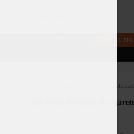
HOME
CHI SIAMO
GUIDA AL SI
Home
Guida al Sigaro Toscano
Gli aromi fuffa per le sigaret
1 Luglio 2023