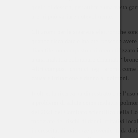
quelli di dessert, per attirare una vasta g
aromi può variare notevolmente.
Gli aromi per le sigarette elettroniche so
quando riscaldate e inalate, possono avere 
diacetile, un composto chimico utilizzato i
a una malattia polmonare chiamata “bronch
Altri composti chimici negli aromi, come l
causare irritazione e danno ai polmoni.
Inoltre, la ricerca ha dimostrato che l’uso
a problemi di salute come malattie polmon
del 2021 del Comitato scientifico della C
moderate dei rischi di danni irritativi loca
in crescita, di evidenze provenienti da dat