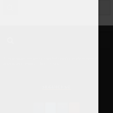
“Ciascun sigaro Toscano ha la sua individualità, né più ne meno di
qualsiasi altra creatura” – Mario Soldati
SEGUICI SU