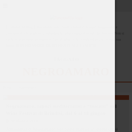
I contenuti del blog Il Toscanofilo sono rivolti a fumatori di sigari maggiorenni e
consapevoli, che vogliono condividere la cultura legata al mondo del Toscano. Non si
vuole in alcun modo promuovere l'uso di tabacco. Si ricorda infatti che, in ogni sua
forma,
IL FUMO NUOCE GRAVEMENTE ALLA SALUTE
TAGGATO
NEGROAMARO
Home
negroamaro
Negroamaro, sapori mediterranei e “toscani” nel
Wine Festival di Brindisi, dal 6 al 10 giugno
30 Maggio 2014
Appassionati di Negroamaro? Non potete mancare all’evento che si