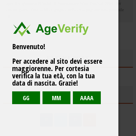
apre il 6 giugno a Brindisi, il Negroamaro Wine Festival 2014. Per
cinque giorni, fino la 10 di giugno, nella città pugliese sarà possibile
“p
...
Benvenuto!
ULTIMI POST
Per accedere al sito devi essere
maggiorenne. Per cortesia
verifica la tua età, con la tua
data di nascita. Grazie!
SEGUICI SU