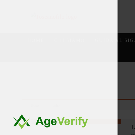
HOME
CHI SIAMO
GUIDA AL SI
Home
mito
L