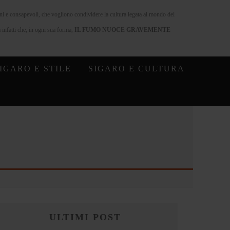
nni e consapevoli, che vogliono condividere la cultura legata al mondo del
infatti che, in ogni sua forma,
IL FUMO NUOCE GRAVEMENTE
IGARO E STILE
SIGARO E CULTURA
ULTIMI POST