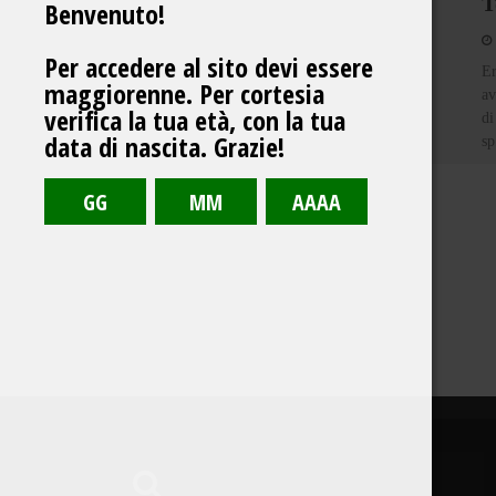
T
Benvenuto!
Per accedere al sito devi essere
Er
maggiorenne. Per cortesia
av
verifica la tua età, con la tua
di
data di nascita. Grazie!
sp