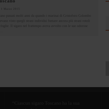
oscano
1 Marzo 2015
ano passati molti anni da quando i marinai di Cristoforo Colombo
evano visto quegli strani individui fumare ancora più strani rotoli
 foglie. Il sigaro nel frattempo aveva avvolto con le sue odorose
...
“Ciascun sigaro Toscano ha la sua