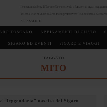
I contenuti del blog Il Toscanofilo sono rivolti a fumatori di sigari maggiore
Toscano. Non si vuole in alcun modo promuovere l'uso di tabacco. Si ricorda 
ALLA SALUTE
GARO TOSCANO
ABBINAMENTI DI GUSTO
S
SIGARO ED EVENTI
SIGARO E VIAGGI
TAGGATO
MITO
a “leggendaria” nascita del Sigaro