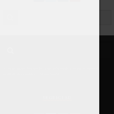
“Ciascun sigaro Toscano ha la sua individualità, né più ne meno di
qualsiasi altra creatura” – Mario Soldati
SEGUICI SU