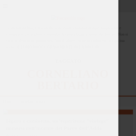
I contenuti del blog Il Toscanofilo sono rivolti a fumatori di sigari maggiorenni e
consapevoli, che vogliono condividere la cultura legata al mondo del Toscano. Non si
vuole in alcun modo promuovere l'uso di tabacco. Si ricorda infatti che, in ogni sua
forma,
IL FUMO NUOCE GRAVEMENTE ALLA SALUTE
TAGGATO
CORNELIANO
BERTARIO
Home
corneliano bertario
Sigaro e caminetto, un’esperienza “vintage”
immersi nell’incanto del Parco dell’Adda