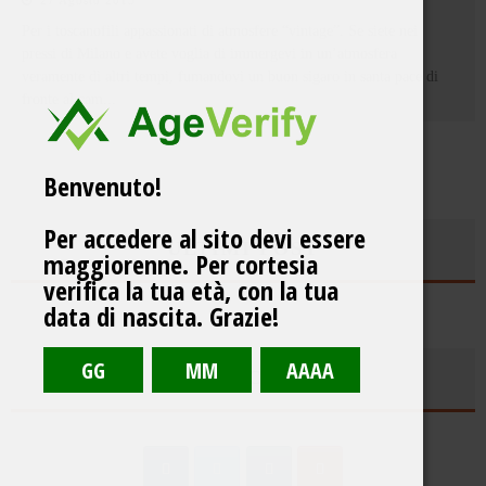
27 Agosto 2013
Per i toscanofili appassionati di atmosfere “vintage”. Se siete nei
pressi di Milano e avete voglia di immergevi in un’atmosfera
veramente di altri tempi, fumandovi un buon sigaro in santa pace di
fronte al cam
...
Benvenuto!
Per accedere al sito devi essere
ULTIMI POST
maggiorenne. Per cortesia
verifica la tua età, con la tua
data di nascita. Grazie!
SEGUICI SU