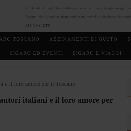
I contenuti del blog Il Toscanofilo sono rivolti a fumatori di sigari maggiore
Toscano. Non si vuole in alcun modo promuovere l'uso di tabacco. Si ricorda 
ALLA SALUTE
GARO TOSCANO
ABBINAMENTI DI GUSTO
S
SIGARO ED EVENTI
SIGARO E VIAGGI
autori italiani e il loro amore per