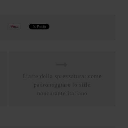
L’arte della sprezzatura: come
padroneggiare lo stile
noncurante italiano