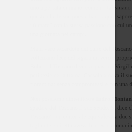
uno a portata di mano, come un talismano c
questo che le sue poesie hanno quel sapore 
“fumate” con la stessa passione con cui u
una giornata nei campi.
Ma il vero sacerdote del culto del Toscano
volterrano fece del sigaro un vero e propr
Bube”, il Toscano diventa quasi un Virgili
peripezie della trama. Cassola amava il s
fiorentina: senza compromessi e con una d
Non possiamo dimenticare
Indro Montane
spada e del Toscano il suo scudo. Si dice 
Toscano”: un editoriale equivaleva a due s
tagliente e diretta aveva lo stesso aroma 