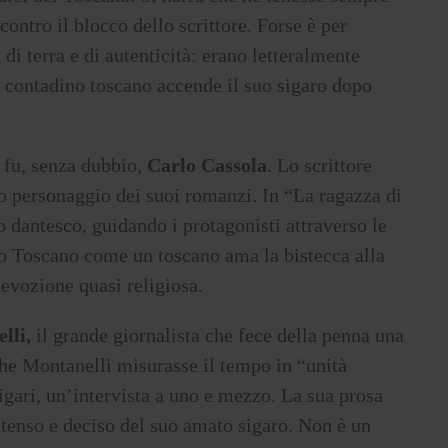
ontro il blocco dello scrittore. Forse è per
di terra e di autenticità: erano letteralmente
n contadino toscano accende il suo sigaro dopo
 fu, senza dubbio,
Carlo Cassola
. Lo scrittore
io personaggio dei suoi romanzi. In “La ragazza di
o dantesco, guidando i protagonisti attraverso le
uo Toscano come un toscano ama la bistecca alla
evozione quasi religiosa.
lli,
il grande giornalista che fece della penna una
che Montanelli misurasse il tempo in “unità
igari, un’intervista a uno e mezzo. La sua prosa
intenso e deciso del suo amato sigaro. Non è un