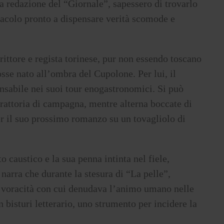
la redazione del “Giornale”, sapessero di trovarlo
acolo pronto a dispensare verità scomode e
rittore e regista torinese, pur non essendo toscano
sse nato all’ombra del Cupolone. Per lui, il
nsabile nei suoi tour enogastronomici. Si può
rattoria di campagna, mentre alterna boccate di
per il suo prossimo romanzo su un tovagliolo di
ito caustico e la sua penna intinta nel fiele,
arra che durante la stesura di “La pelle”,
 voracità con cui denudava l’animo umano nelle
n bisturi letterario, uno strumento per incidere la