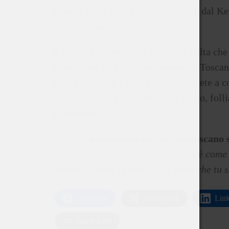
proprio come quel sigaro che nasce dal Ken
raffinati intellettuali.
E allora, cari lettori, la prossima volta che
grandi, fate una cosa: accendete un Toscano
quella voluta di fumo, forse, riuscirete a c
italiana: un mix irresistibile di genio, fol
guasta mai.
Perché, c
ome diceva un vecchio toscano 
particolarmente loquace): “
La vita è come
un buon sapore in bocca… a patto che tu 
Facebook
Share on X
Lin
Copy Link