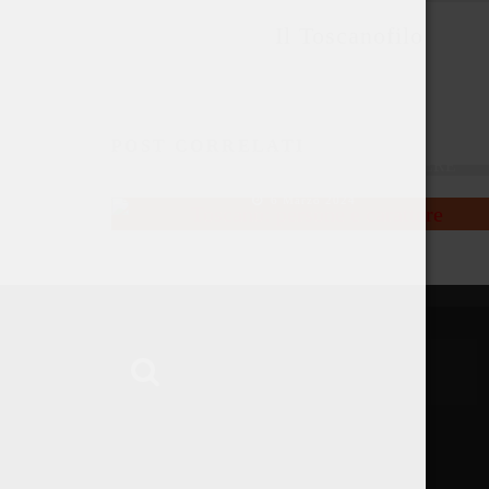
Il Toscanofilo
POST CORRELATI
TOSCANO: PERSONE E CARATTERE
6 Marzo 2024