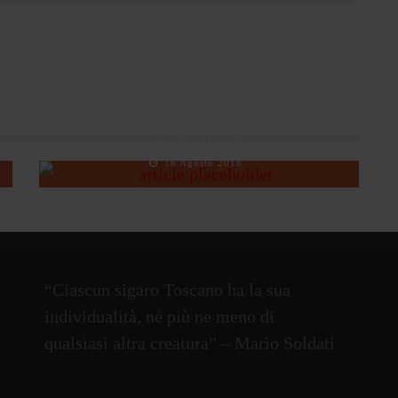
VIAGGIO IN ITALIA DI UN TOSCANELLO: LE
CINQUE TERRE
16 Agosto 2018
“Ciascun sigaro Toscano ha la sua
individualità, né più ne meno di
qualsiasi altra creatura” – Mario Soldati