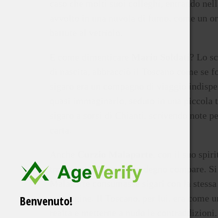
caso che molti suoi colleghi, entrando nel
avvolto in una nuvola di fumo, come un or
battute al vetriolo.
E come dimenticare
Mario Soldati
? Lo sc
di nascita, abbracciò il Toscano come se fo
sigaro era un compagno di viaggio indispe
quasi immaginarlo, seduto in una piccola t
sigaro a sorsi di Chianti, scrivendo note 
carta.
Anche
Curzio Malaparte
, con il suo spir
trovava nel Toscano un degno compare. Si n
Malaparte consumasse sigari con la stessa
Benvenuto!
sue pagine. Il Toscano, per lui, era come u
realtà e metterne a nudo le contraddizioni.