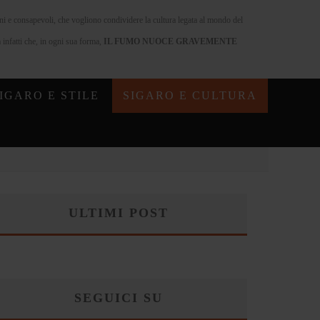
nni e consapevoli, che vogliono condividere la cultura legata al mondo del
infatti che, in ogni sua forma,
IL FUMO NUOCE GRAVEMENTE
IGARO E STILE
SIGARO E CULTURA
ULTIMI POST
SEGUICI SU