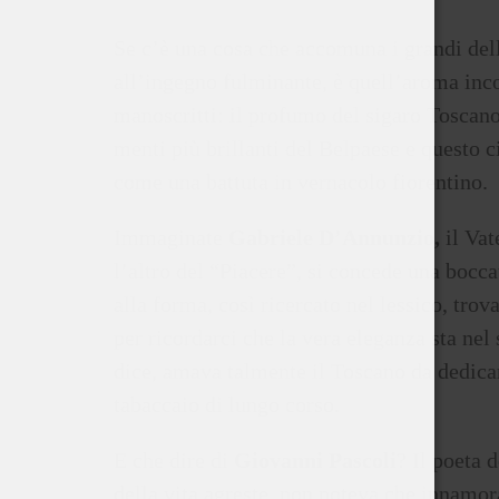
Se c’è una cosa che accomuna i grandi della 
all’ingegno fulminante, è quell’aroma inco
manoscritti: il profumo del sigaro Toscano. 
menti più brillanti del Belpaese e questo c
come una battuta in vernacolo fiorentino.
Immaginate
Gabriele D’Annunzio,
il Vat
l’altro del “Piacere”, si concede una boccat
alla forma, così ricercato nel lessico, tro
per ricordarci che la vera eleganza sta nel
dice, amava talmente il Toscano da dedicar
tabaccaio di lungo corso.
E che dire di
Giovanni Pascoli
? Il poeta 
della vita agreste, non poteva che innamor