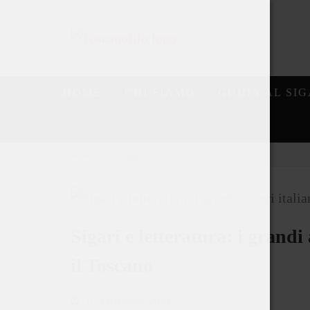
HOME
CHI SIAMO
GUIDA AL SI
Home
Sigaro e cultura
Sigari e letteratura: i grandi 
il Toscano
16 Settembre 2024