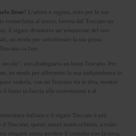
elo Bene
? L’attore e regista, noto per le sue
o iconoclasta al teatro, faceva del Toscano un
ni, il sigaro diventava un’estensione del suo
rali, un modo per sottolineare la sua prosa
Toscano sa fare.
del secolo”, non disdegnava un buon Toscano. Per
ione, un modo per affermare la sua indipendenza in
asi vederla, con un Toscano tra le dita, mentre
o il fumo in faccia alle convenzioni e al
letteratura italiana e il sigaro Toscano è più
l Toscano, questi autori erano schietti, a volte
e eleganti senza perdere il contatto con la terra,