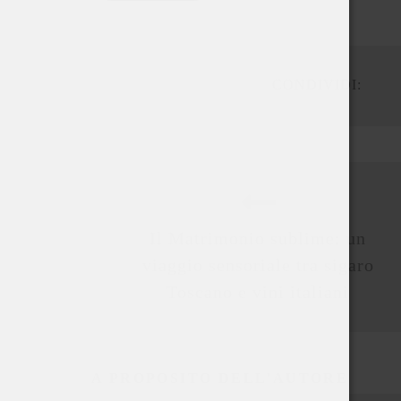
CONDIVIDI:
Il Matrimonio sublime: un
viaggio sensoriale tra sigaro
Toscano e vini italiani
A PROPOSITO DELL'AUTORE