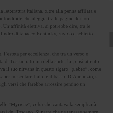
letteratura italiana, oltre alla penna affilata e
nfondibile che aleggia tra le pagine dei loro
Un’affinità elettiva, si potrebbe dire, tra le
ilindro di tabacco Kentucky, ruvido e schietto
e, l’esteta per eccellenza, che tra un verso e
a di Toscano. Ironia della sorte, lui, così attento
vava il suo nirvana in questo sigaro “plebeo”, come
 saper mescolare l’alto e il basso. D’Annunzio, si
gli versi che farebbe arrossire persino un
delle “Myricae”, colui che cantava la semplicità
arsi del Toscano. Si narra che ne tenesse sempre