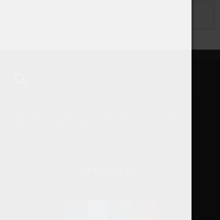
“Ciascun sigaro Toscano ha la sua individualità, né più ne meno di
qualsiasi altra creatura” – Mario Soldati
SEGUICI SU