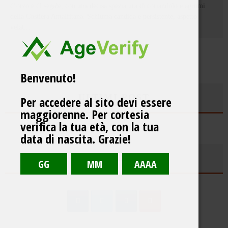
d’orzo e di segale, con una decisa speziatura di coriandolo e agrumi
della Costiera Amalfitana. Schiuma candida e persistente, aspetto
velat
...
Benvenuto!
ULTIMI POST
Per accedere al sito devi essere
maggiorenne. Per cortesia
verifica la tua età, con la tua
data di nascita. Grazie!
SEGUICI SU