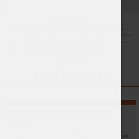
I contenuti del blog Il Toscanofilo sono rivolti a fumatori di sigari maggiorenni e
consapevoli, che vogliono condividere la cultura legata al mondo del Toscano. Non si
vuole in alcun modo promuovere l'uso di tabacco. Si ricorda infatti che, in ogni sua
forma,
IL FUMO NUOCE GRAVEMENTE ALLA SALUTE
TAGGATO
LEMON ALE
Home
lemon ale
Lemon Ale, la birra che profuma di costiera
amalfitana
3 Agosto 2014
La Lemon Ale è una birra chiara di alta fermentazione a base di malto