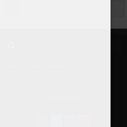
“Ciascun sigaro Toscano ha la sua individualità, né più ne meno di
qualsiasi altra creatura” – Mario Soldati
SEGUICI SU