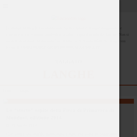
I contenuti del blog Il Toscanofilo sono rivolti a fumatori di sigari maggiorenni e
consapevoli, che vogliono condividere la cultura legata al mondo del Toscano. Non si
vuole in alcun modo promuovere l'uso di tabacco. Si ricorda infatti che, in ogni sua
forma,
IL FUMO NUOCE GRAVEMENTE ALLA SALUTE
TAGGATO
LANGHE
Home
langhe
Lo “storto” ospite della Fiera di Primavera di
Mondovì, edizione 2014
10 Aprile 2014
Cari amici toscanofili, piemontesi e non, che avete in programma