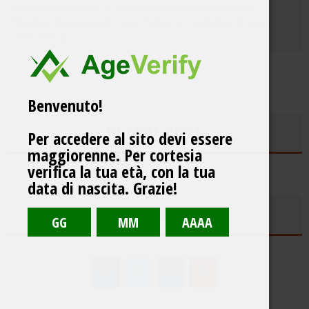
questo fine settimana? Se avete tempo vi consiglio di visitare
Mondovì, in provincia di Cuneo. Sabato 12 e domenica 13 aprile,
infatti tutta la
...
Benvenuto!
ULTIMI POST
Per accedere al sito devi essere
maggiorenne. Per cortesia
verifica la tua età, con la tua
data di nascita. Grazie!
SEGUICI SU